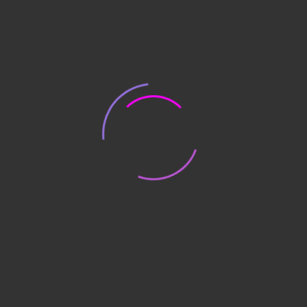
Классификатор
товара
:
Корпусная мебель
Количество:
Описание
Модерн Шкаф для одежды (М97+М50+М51*2)
854х445х2105
МЕНЮ
О компании