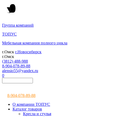
Группа компаний
ТОПУС
Мебельная компания полного цикла
г.Омск
г.Новосибирск
г.Омск
(3812) 488-988
8-904-078-89-88
alensio55@yandex.ru
0
8-904-078-89-88
О компании ТОПУС
Каталог товаров
Кресла и стулья