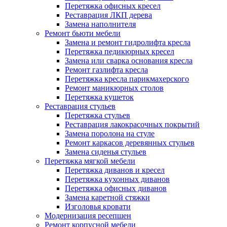
Перетяжка офисных кресел
Реставрация ЛКП дерева
Замена наполнителя
Ремонт бьюти мебели
Замена и ремонт гидролифта кресла
Перетяжка педикюрных кресел
Замена или сварка основания кресла
Ремонт газлифта кресла
Перетяжка кресла парикмахерского
Ремонт маникюрных столов
Перетяжка кушеток
Реставрация стульев
Перетяжка стульев
Реставрация лакокрасочных покрытий
Замена поролона на стуле
Ремонт каркасов деревянных стульев
Замена сиденья стульев
Перетяжка мягкой мебели
Перетяжка диванов и кресел
Перетяжка кухонных диванов
Перетяжка офисных диванов
Замена каретной стяжки
Изголовья кровати
Модернизация ресепшен
Ремонт корпусной мебели