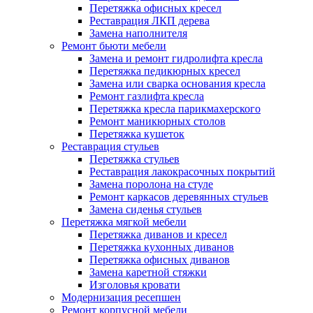
Перетяжка офисных кресел
Реставрация ЛКП дерева
Замена наполнителя
Ремонт бьюти мебели
Замена и ремонт гидролифта кресла
Перетяжка педикюрных кресел
Замена или сварка основания кресла
Ремонт газлифта кресла
Перетяжка кресла парикмахерского
Ремонт маникюрных столов
Перетяжка кушеток
Реставрация стульев
Перетяжка стульев
Реставрация лакокрасочных покрытий
Замена поролона на стуле
Ремонт каркасов деревянных стульев
Замена сиденья стульев
Перетяжка мягкой мебели
Перетяжка диванов и кресел
Перетяжка кухонных диванов
Перетяжка офисных диванов
Замена каретной стяжки
Изголовья кровати
Модернизация ресепшен
Ремонт корпусной мебели