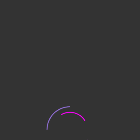
 в столешницах – поливинилхлоридный 2 миллиметров.
ей монтажной панели – поливинилхлоридный 0,5 миллиме