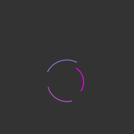
Толщина боковых стенок - 2 мм
Защита замка от высверливания
Комплектуются ключевым замком KABA
MAUER
Предусмотрена возможность анкерного
крепления к полу и стене (анкерный
болт в комплект не входит)
Сертификат соответствия Ростест
* Внимание
Гарантийный срок 5 лет предоставляется при
условии прохождения планового
техобслуживания. Подробнее с условиями
прохождения и регламентом можно
ознакомиться далее в разделе «Техническое
обслуживание и ремонт». Без прохождения
техобслуживания – гарантия 1 год.