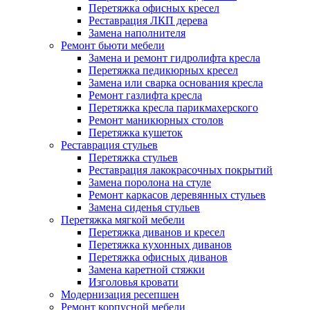
Перетяжка офисных кресел
Реставрация ЛКП дерева
Замена наполнителя
Ремонт бьюти мебели
Замена и ремонт гидролифта кресла
Перетяжка педикюрных кресел
Замена или сварка основания кресла
Ремонт газлифта кресла
Перетяжка кресла парикмахерского
Ремонт маникюрных столов
Перетяжка кушеток
Реставрация стульев
Перетяжка стульев
Реставрация лакокрасочных покрытий
Замена поролона на стуле
Ремонт каркасов деревянных стульев
Замена сиденья стульев
Перетяжка мягкой мебели
Перетяжка диванов и кресел
Перетяжка кухонных диванов
Перетяжка офисных диванов
Замена каретной стяжки
Изголовья кровати
Модернизация ресепшен
Ремонт корпусной мебели