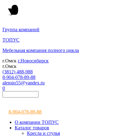
Группа компаний
ТОПУС
Мебельная компания полного цикла
г.Омск
г.Новосибирск
г.Омск
(3812) 488-988
8-904-078-89-88
alensio55@yandex.ru
0
8-904-078-89-88
О компании ТОПУС
Каталог товаров
Кресла и стулья